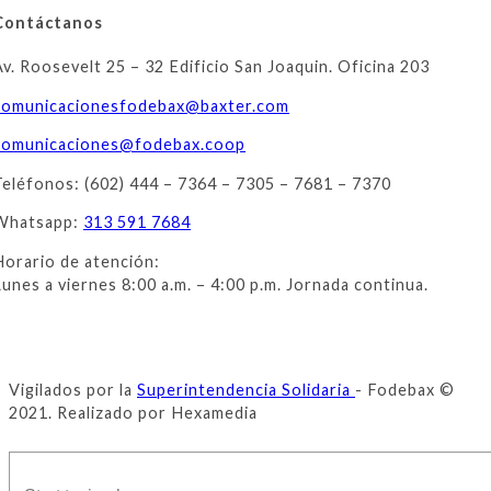
Contáctanos
Av. Roosevelt 25 – 32 Edificio San Joaquin. Oficina 203
comunicacionesfodebax@baxter.
com
comunicaciones@fodebax.coop
Teléfonos: (602) 444 – 7364 – 7305 – 7681 – 7370
Whatsapp:
313 591 7684
Horario de atención:
Lunes a viernes 8:00 a.m. – 4:00 p.m. Jornada continua.
Vigilados por la
Superintendencia Solidaria
- Fodebax ©
2021. Realizado por Hexamedia