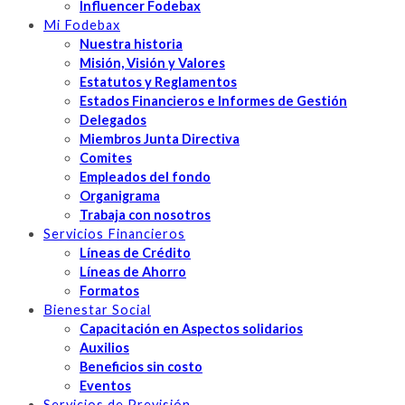
Influencer Fodebax
Mi Fodebax
Nuestra historia
Misión, Visión y Valores
Estatutos y Reglamentos
Estados Financieros e Informes de Gestión
Delegados
Miembros Junta Directiva
Comites
Empleados del fondo
Organigrama
Trabaja con nosotros
Servicios Financieros
Líneas de Crédito
Líneas de Ahorro
Formatos
Bienestar Social
Capacitación en Aspectos solidarios
Auxilios
Beneficios sin costo
Eventos
Servicios de Previsión