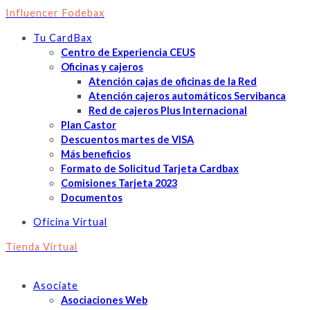
Influencer Fodebax
Tu CardBax
Centro de Experiencia CEUS
Oficinas y cajeros
Atención cajas de oficinas de la Red
Atención cajeros automáticos Servibanca
Red de cajeros Plus Internacional
Plan Castor
Descuentos martes de VISA
Más beneficios
Formato de Solicitud Tarjeta Cardbax
Comisiones Tarjeta 2023
Documentos
Oficina Virtual
Tienda Virtual
Asociate
Asociaciones Web