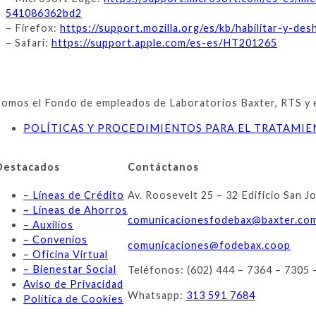
541086362bd2
– Firefox:
https://support.mozilla.org/es/kb/habilitar-y-de
– Safari:
https://support.apple.com/es-es/HT201265
Somos el Fondo de empleados de Laboratorios Baxter, RTS y emp
POLÍTICAS Y PROCEDIMIENTOS PARA EL TRATAMI
Destacados
Contáctanos
– Líneas de Crédito
Av. Roosevelt 25 – 32 Edificio San J
– Líneas de Ahorros
comunicacionesfodebax@baxter.
co
– Auxilios
– Convenios
comunicaciones@fodebax.coop
– Oficina Virtual
– Bienestar Social
Teléfonos: (602) 444 – 7364 – 7305 
Aviso de Privacidad
Whatsapp:
313 591 7684
Política de Cookies