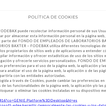
POLÍTICA DE COOKIES
uede recolectar información personal de sus Usuarios mi
 por almacenar esta información personal en la página web, la
estar por parte del FONDO DE EMPLEADOS DE LABORATORIOS B
 BAXTER – FODEBAX utiliza diferentes tecnologías de seg
a los propietarios de sitios web y de aplicaciones a entender 
ilar información y ofrecer estadísticas de uso de los sitios 
 navegación y ofrecerle servicios personalizados. FOND
us preferencias para el uso de la página web, la aplicación y l
ara analizar el uso de la página web, la aplicación o de las pá
artirla con las entidades autorizadas.
cogida a través de Cookies, puede cambiar las preferencias e
de las funcionalidades de la página web, la aplicación y/o las
loquear o eliminar las cookies instaladas en su dispositivo m
/61416?co=GENIE.Platform%3DDesktop&hl=es
crosoft-edge/permitir-temporalmente-las-cookies-y-los-dat