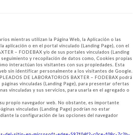
entras utilizan la Página Web, la Aplicación o las
 aplicación o en el portal vinculado (Landing Page), con el
AXTER – FODEBAX y/o de sus portales vinculados (Landing
uimiento y recopilación de datos como, Cookies propias
cómo interactúan los visitantes con sus propiedades. Esta
web sin identificar personalmente a los visitantes de Google.
O DE EMPLEADOS DE LABORATORIOS BAXTER – FODEBAX podrá
as páginas vinculadas (Landing Page), para presentar ofertas
ginas vinculadas y sus servicios, para usarla en el agregado o
n su propio navegador web. No obstante, es importante
 páginas vinculadas (Landing Page) podrían no estar
ediante la configuración de las opciones del navegador
os-del-sitio-en-microsoft-edge-597f04f2-c0ce-f08c-7c2b-