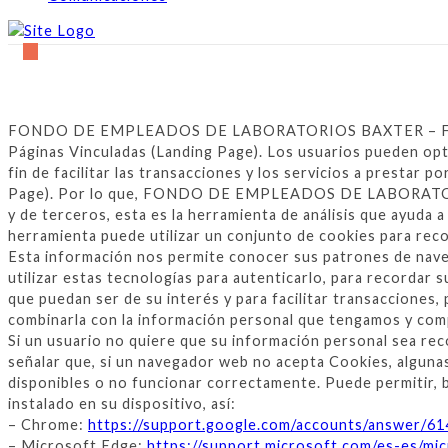
FONDO DE EMPLEADOS DE LABORATORIOS BAXTER – FODEBAX p
Páginas Vinculadas (Landing Page). Los usuarios pueden optar
fin de facilitar las transacciones y los servicios a pr
Page). Por lo que, FONDO DE EMPLEADOS DE LABORATORIOS
y de terceros, esta es la herramienta de análisis que ayuda 
herramienta puede utilizar un conjunto de cookies para recop
Esta información nos permite conocer sus patrones de
utilizar estas tecnologías para autenticarlo, para recordar s
que puedan ser de su interés y para facilitar transacciones, p
combinarla con la información personal que tengamos y comp
Si un usuario no quiere que su información personal sea re
señalar que, si un navegador web no acepta Cookies, algunas 
disponibles o no funcionar correctamente. Puede permitir, b
instalado en su dispositivo, así:
– Chrome:
https://support.google.com/accounts/answer
– Microsoft Edge:
https://support.microsoft.com/es-es/mi