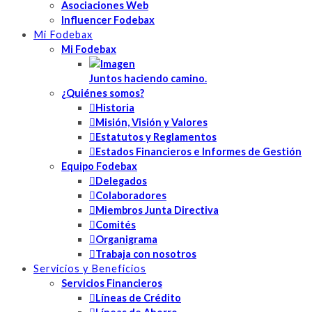
Asociaciones Web
Influencer Fodebax
Mi Fodebax
Mi Fodebax
Juntos haciendo camino.
¿Quiénes somos?
Historia
Misión, Visión y Valores
Estatutos y Reglamentos
Estados Financieros e Informes de Gestión
Equipo Fodebax
Delegados
Colaboradores
Miembros Junta Directiva
Comités
Organigrama
Trabaja con nosotros
Servicios y Beneficios
Servicios Financieros
Líneas de Crédito