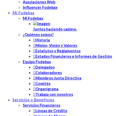
Asociaciones Web
Influencer Fodebax
Mi Fodebax
Mi Fodebax
Juntos haciendo camino.
¿Quiénes somos?
Historia
Misión, Visión y Valores
Estatutos y Reglamentos
Estados Financieros e Informes de Gestión
Equipo Fodebax
Delegados
Colaboradores
Miembros Junta Directiva
Comités
Organigrama
Trabaja con nosotros
Servicios y Beneficios
Servicios Financieros
Líneas de Crédito