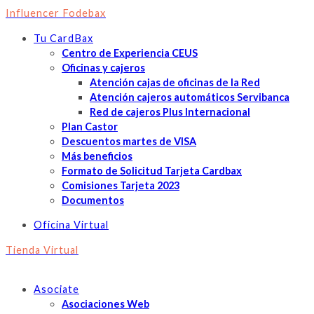
Influencer Fodebax
Tu CardBax
Centro de Experiencia CEUS
Oficinas y cajeros
Atención cajas de oficinas de la Red
Atención cajeros automáticos Servibanca
Red de cajeros Plus Internacional
Plan Castor
Descuentos martes de VISA
Más beneficios
Formato de Solicitud Tarjeta Cardbax
Comisiones Tarjeta 2023
Documentos
Oficina Virtual
Tienda Virtual
Asociate
Asociaciones Web