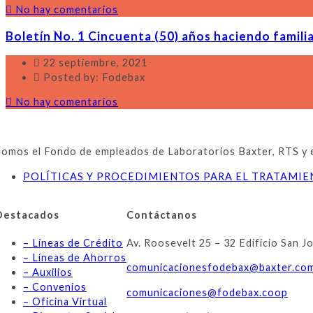
No hay comentarios
Boletín No. 1 Cincuenta (50) años haciendo familia
22 septiembre, 2021
Posted by: Fodebax
No hay comentarios
Somos el Fondo de empleados de Laboratorios Baxter, RTS y emp
POLÍTICAS Y PROCEDIMIENTOS PARA EL TRATAMI
Destacados
Contáctanos
– Líneas de Crédito
Av. Roosevelt 25 – 32 Edificio San J
– Líneas de Ahorros
comunicacionesfodebax@baxter.
co
– Auxilios
– Convenios
comunicaciones@fodebax.coop
– Oficina Virtual