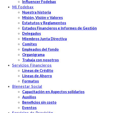
Influencer Fodebax
Mi Fodebax
Nuestra historia
Misión, Visión y Valores
Estatutos y Reglamentos
Estados Financieros e Informes de Gestión
Delegados
Miembros Junta Directiva
Comites
Empleados del fondo
Organigrama
Trabaja con nosotros
Servicios Financieros
Líneas de Crédito
Líneas de Ahorro
Formatos
Bienestar Social
Capacitación en Aspectos solidarios
Auxilios
Beneficios sin costo
Eventos
Servicios de Previsión