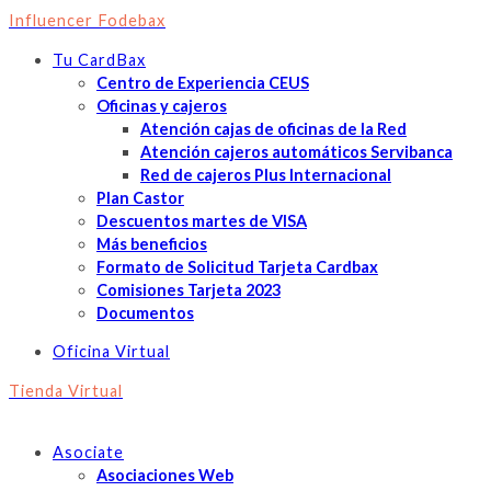
Influencer Fodebax
Tu CardBax
Centro de Experiencia CEUS
Oficinas y cajeros
Atención cajas de oficinas de la Red
Atención cajeros automáticos Servibanca
Red de cajeros Plus Internacional
Plan Castor
Descuentos martes de VISA
Más beneficios
Formato de Solicitud Tarjeta Cardbax
Comisiones Tarjeta 2023
Documentos
Oficina Virtual
Tienda Virtual
Asociate
Asociaciones Web