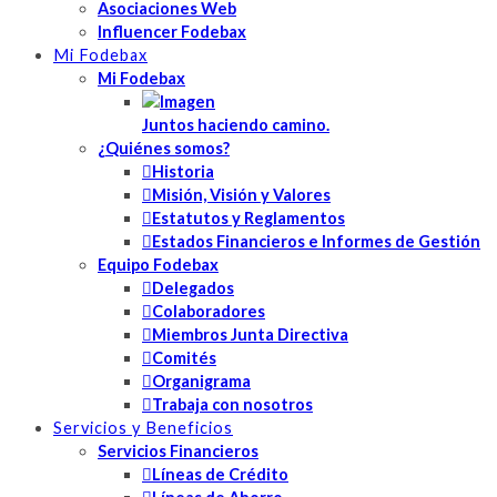
Asociaciones Web
Influencer Fodebax
Mi Fodebax
Mi Fodebax
Juntos haciendo camino.
¿Quiénes somos?
Historia
Misión, Visión y Valores
Estatutos y Reglamentos
Estados Financieros e Informes de Gestión
Equipo Fodebax
Delegados
Colaboradores
Miembros Junta Directiva
Comités
Organigrama
Trabaja con nosotros
Servicios y Beneficios
Servicios Financieros
Líneas de Crédito